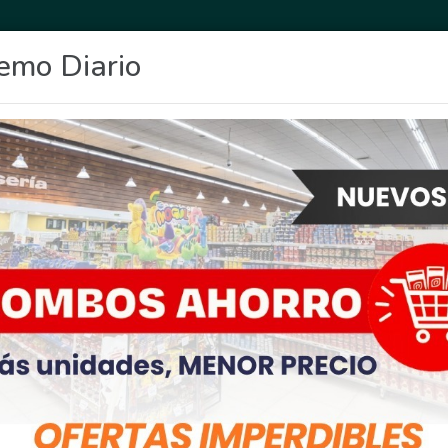
emo Diario
OCIO
DEPORTES
FIGHIERA
GENERAL LAGOS
POLICIALES
RE