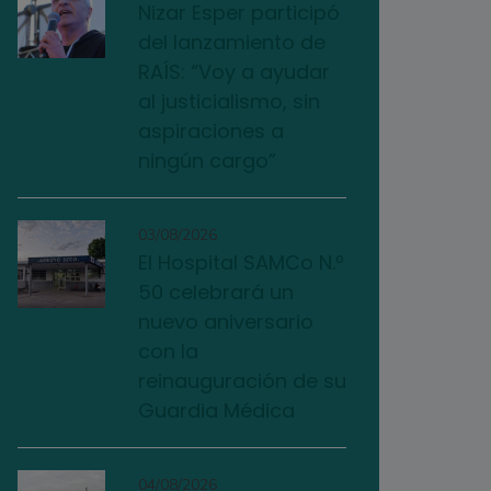
Nizar Esper participó
del lanzamiento de
RAÍS: “Voy a ayudar
al justicialismo, sin
aspiraciones a
ningún cargo”
03/08/2026
El Hospital SAMCo N.º
50 celebrará un
nuevo aniversario
con la
reinauguración de su
Guardia Médica
04/08/2026