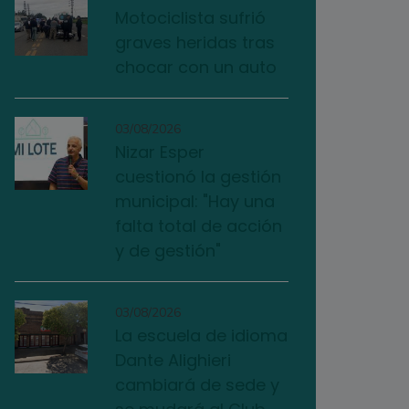
Motociclista sufrió
graves heridas tras
chocar con un auto
03/08/2026
Nizar Esper
cuestionó la gestión
municipal: "Hay una
falta total de acción
y de gestión"
03/08/2026
La escuela de idioma
Dante Alighieri
cambiará de sede y