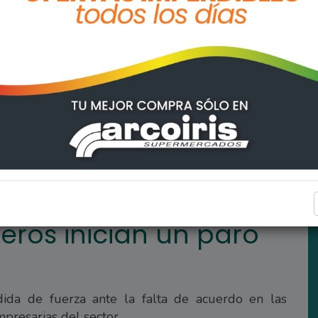
ro de 24 horas
REGIONALES
eros inician un paro
ida de fuerza ante la falta de acuerdo en las
mpresarias del sector.