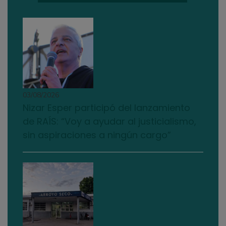
03/08/2026
Nizar Esper participó del lanzamiento
de RAÍS: “Voy a ayudar al justicialismo,
sin aspiraciones a ningún cargo”