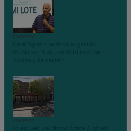
03/08/2026
Nizar Esper cuestionó la gestión
municipal: "Hay una falta total de
acción y de gestión"
03/08/2026
La escuela de idioma Dante Alighieri