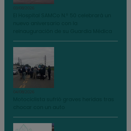
03/08/2026
El Hospital SAMCo N.º 50 celebrará un
nuevo aniversario con la
reinauguración de su Guardia Médica
04/08/2026
Motociclista sufrió graves heridas tras
chocar con un auto