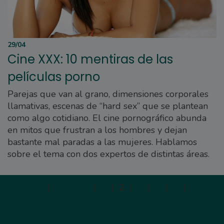
29/04
Cine XXX: 10 mentiras de las
películas porno
Parejas que van al grano, dimensiones corporales
llamativas, escenas de “hard sex” que se plantean
como algo cotidiano. El cine pornográfico abunda
en mitos que frustran a los hombres y dejan
bastante mal paradas a las mujeres. Hablamos
sobre el tema con dos expertos de distintas áreas.
Primera
|
Anterior
|
1
|
2
|
3
|
4
|
5
|
Siguien