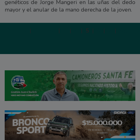
genéticos de Jorge Mangeri en las uñas del dedo
mayor y el anular de la mano derecha de la joven.
Primera
|
Anterior
|
3
|
4
|
5
|
6
|
7
|
Siguien