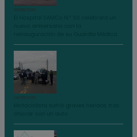
03/08/2026
El Hospital SAMCo N.º 50 celebrará un
nuevo aniversario con la
reinauguración de su Guardia Médica
04/08/2026
Motociclista sufrió graves heridas tras
chocar con un auto