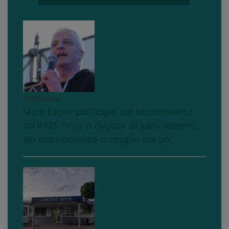
03/08/2026
Nizar Esper participó del lanzamiento
de RAÍS: “Voy a ayudar al justicialismo,
sin aspiraciones a ningún cargo”