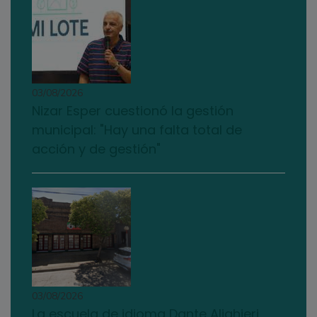
03/08/2026
Nizar Esper cuestionó la gestión
municipal: "Hay una falta total de
acción y de gestión"
03/08/2026
La escuela de idioma Dante Alighieri