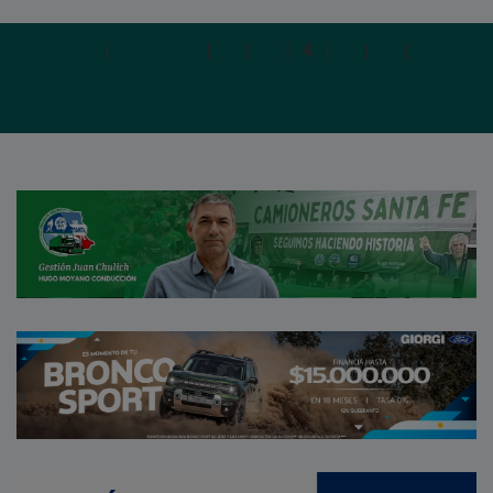
Primera
|
Anterior
|
2
|
3
|
4
|
5
|
6
|
Siguien