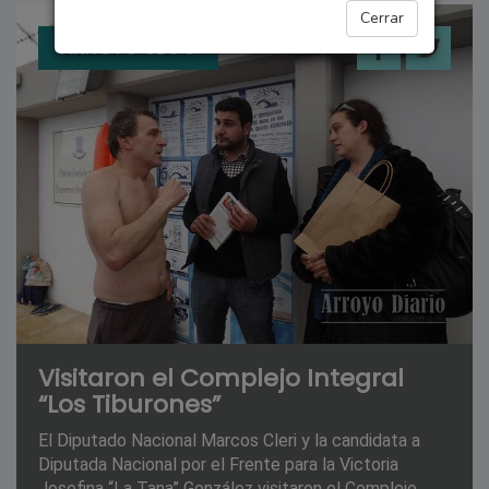
Cerrar
ARROYO SECO
Visitaron el Complejo Integral
“Los Tiburones”
El Diputado Nacional Marcos Cleri y la candidata a
Diputada Nacional por el Frente para la Victoria
Josefina “La Tana” González visitaron el Complejo