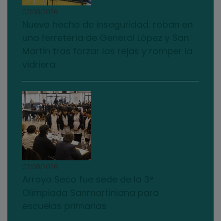
07/08/2026
Nuevo hecho de inseguridad: roban en
una ferretería de General López y San
Martín tras forzar las rejas y romper la
vidriera
07/08/2026
Arroyo Seco fue sede de la 3°
Olimpiada Sanmartiniana para
escuelas primarias