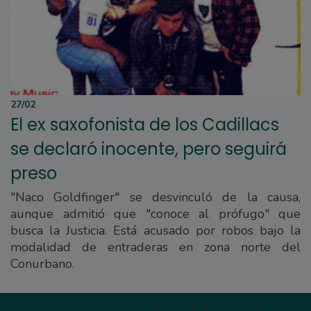
27/02
El ex saxofonista de los Cadillacs
se declaró inocente, pero seguirá
preso
"Naco Goldfinger" se desvinculó de la causa,
aunque admitió que "conoce al prófugo" que
busca la Justicia. Está acusado por robos bajo la
modalidad de entraderas en zona norte del
Conurbano.
Primera
|
Anterior
|
1
|
2
|
3
|
4
|
5
|
Siguien