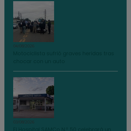
04/08/2026
Motociclista sufrió graves heridas tras
chocar con un auto
03/08/2026
El Hospital SAMCo N.º 50 celebrará un