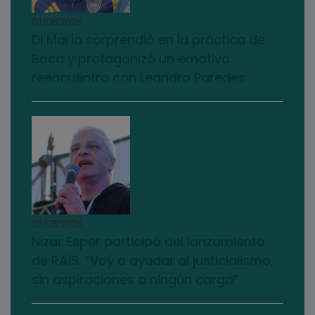
01/08/2026
Di María sorprendió en la práctica de
Boca y protagonizó un emotivo
reencuentro con Leandro Paredes
03/08/2026
Nizar Esper participó del lanzamiento
de RAÍS: “Voy a ayudar al justicialismo,
sin aspiraciones a ningún cargo”