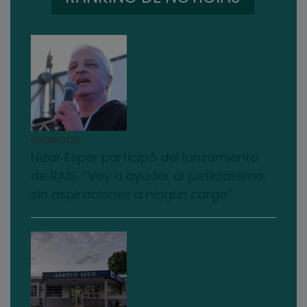
03/08/2026
Nizar Esper participó del lanzamiento
de RAÍS: “Voy a ayudar al justicialismo,
sin aspiraciones a ningún cargo”