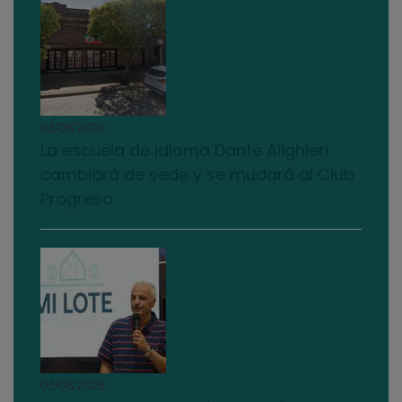
03/08/2026
La escuela de idioma Dante Alighieri
cambiará de sede y se mudará al Club
Progreso
03/08/2026