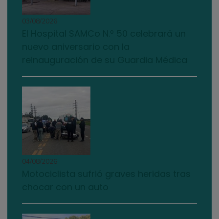
03/08/2026
El Hospital SAMCo N.º 50 celebrará un
nuevo aniversario con la
reinauguración de su Guardia Médica
04/08/2026
Motociclista sufrió graves heridas tras
chocar con un auto