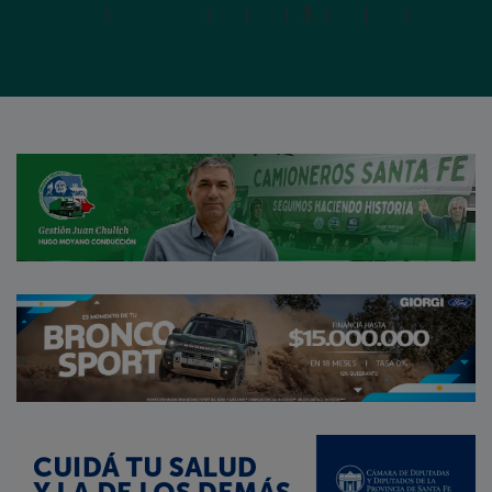
Primera
|
Anterior
|
1
|
2
|
3
|
4
|
5
|
Siguien