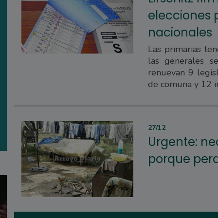
elecciones p
nacionales
Las primarias te
las generales s
renuevan 9 legisl
de comuna y 12 i
27/12
Urgente: ne
porque perd