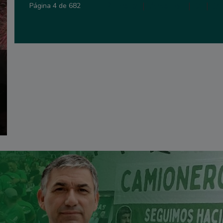
Primera
|
Anterior
|
2
|
3
Página 4 de 682