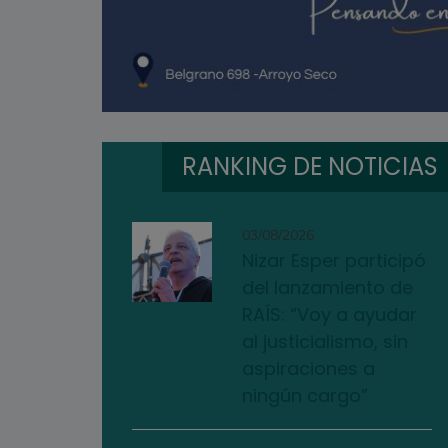
RANKING DE NOTICIAS
03/08/2026
Nizar Esper participó
del lanzamiento de
RAÍS: “Voy a ayudar
al justicialismo, sin
aspiraciones a
ningún cargo”