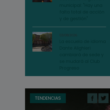
municipal: "Hay una
falta total de acción
y de gestión"
03/08/2026
La escuela de idioma
Dante Alighieri
cambiará de sede y
se mudará al Club
Progreso
TENDENCIAS