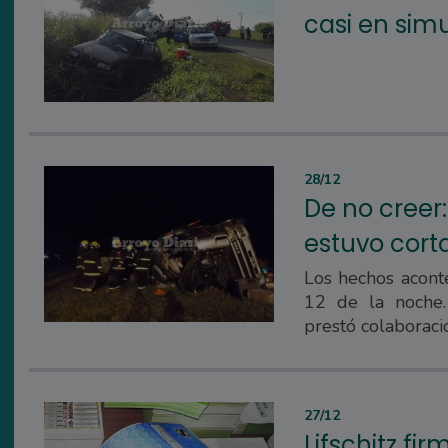
casi en sim
28/12
De no creer:
estuvo cort
Los hechos aconte
12 de la noche
prestó colaboració
27/12
Lifschitz fi