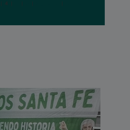
|
4
|
5
|
6
|
Siguiente
|
Última