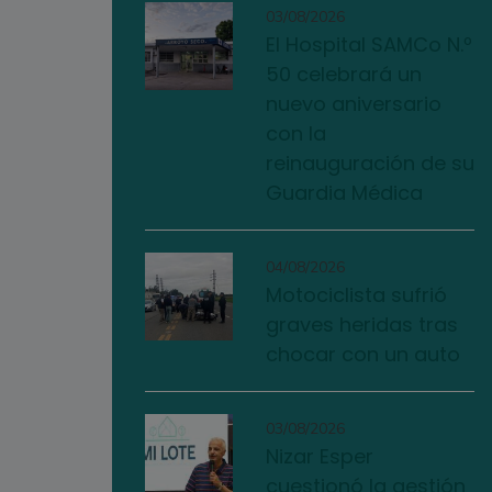
03/08/2026
El Hospital SAMCo N.º
50 celebrará un
nuevo aniversario
con la
reinauguración de su
Guardia Médica
04/08/2026
Motociclista sufrió
graves heridas tras
chocar con un auto
03/08/2026
Nizar Esper
cuestionó la gestión