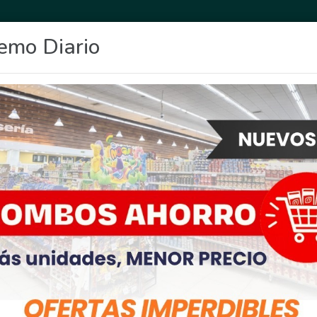
emo Diario
OCIO
DEPORTES
FIGHIERA
GENERAL LAGOS
POLICIALES
RE