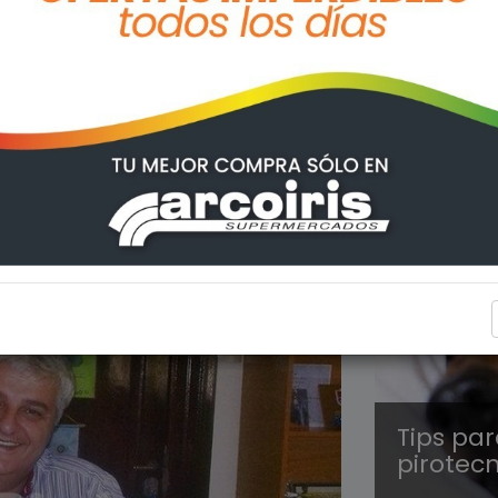
SALUD
Tips pa
pirotecn