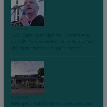
03/08/2026
Nizar Esper participó del lanzamiento
de RAÍS: “Voy a ayudar al justicialismo,
sin aspiraciones a ningún cargo”
03/08/2026
El Hospital SAMCo N.º 50 celebrará un