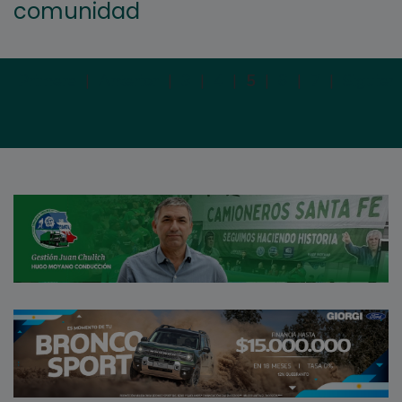
comunidad
Primera
|
Anterior
|
3
|
4
|
5
|
6
|
7
|
Siguien