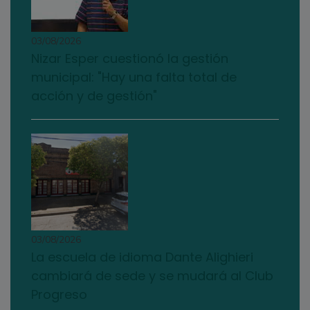
03/08/2026
Nizar Esper cuestionó la gestión
municipal: "Hay una falta total de
acción y de gestión"
03/08/2026
La escuela de idioma Dante Alighieri
cambiará de sede y se mudará al Club
Progreso