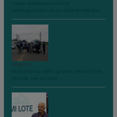
nuevo aniversario con la
reinauguración de su Guardia Médica
04/08/2026
Motociclista sufrió graves heridas tras
chocar con un auto