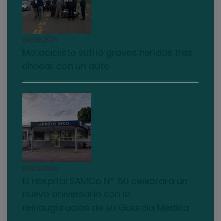
04/08/2026
Motociclista sufrió graves heridas tras
chocar con un auto
03/08/2026
El Hospital SAMCo N.º 50 celebrará un
nuevo aniversario con la
reinauguración de su Guardia Médica