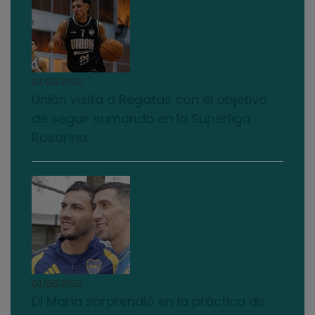
01/08/2026
Unión visita a Regatas con el objetivo
de seguir sumando en la Superliga
Rosarina
01/08/2026
Di María sorprendió en la práctica de