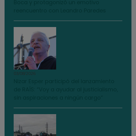
Boca y protagonizó un emotivo
reencuentro con Leandro Paredes
03/08/2026
Nizar Esper participó del lanzamiento
de RAÍS: “Voy a ayudar al justicialismo,
sin aspiraciones a ningún cargo”