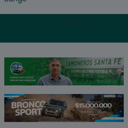
Primera
|
Anterior
|
1
|
2
|
3
|
4
|
5
|
Siguien