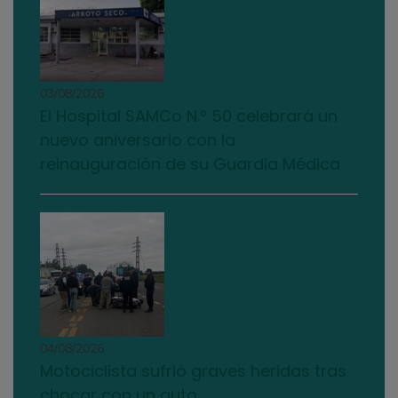
03/08/2026
El Hospital SAMCo N.º 50 celebrará un
nuevo aniversario con la
reinauguración de su Guardia Médica
04/08/2026
Motociclista sufrió graves heridas tras
chocar con un auto