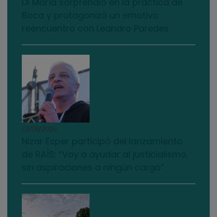
Di María sorprendió en la práctica de
Boca y protagonizó un emotivo
reencuentro con Leandro Paredes
03/08/2026
Nizar Esper participó del lanzamiento
de RAÍS: “Voy a ayudar al justicialismo,
sin aspiraciones a ningún cargo”