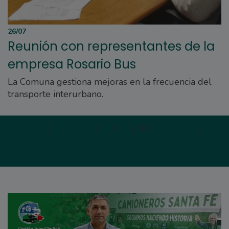
26/07
Reunión con representantes de la
empresa Rosario Bus
La Comuna gestiona mejoras en la frecuencia del
transporte interurbano.
Primera
|
Anterior
|
7
|
8
|
9
|
10
|
11
|
Sigui