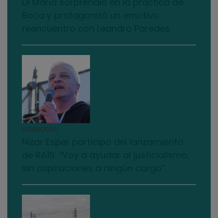
Di María sorprendió en la práctica de
Boca y protagonizó un emotivo
reencuentro con Leandro Paredes
03/08/2026
Nizar Esper participó del lanzamiento
de RAÍS: “Voy a ayudar al justicialismo,
sin aspiraciones a ningún cargo”