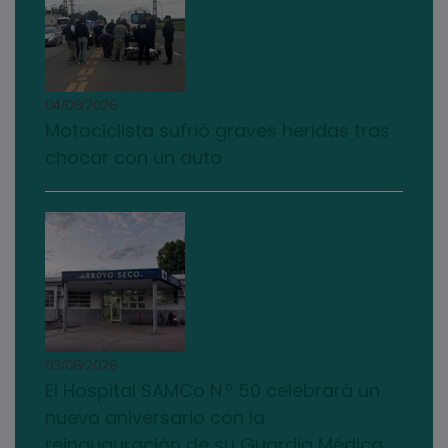
04/08/2026
Motociclista sufrió graves heridas tras
chocar con un auto
03/08/2026
El Hospital SAMCo N.º 50 celebrará un
nuevo aniversario con la
reinauguración de su Guardia Médica