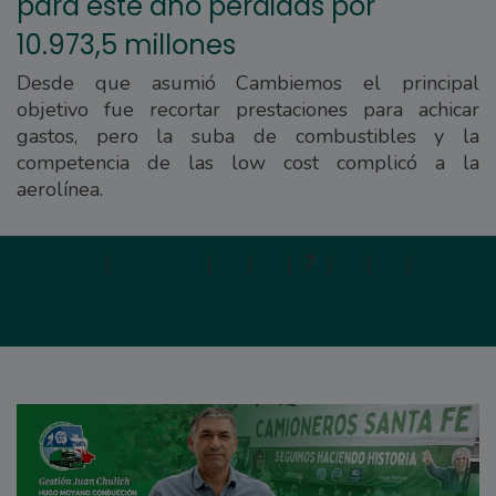
para este año pérdidas por
10.973,5 millones
Desde que asumió Cambiemos el principal
objetivo fue recortar prestaciones para achicar
gastos, pero la suba de combustibles y la
competencia de las low cost complicó a la
aerolínea.
Primera
|
Anterior
|
5
|
6
|
7
|
8
|
9
|
Siguien