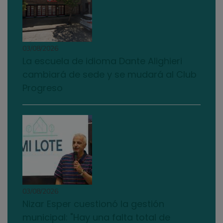
03/08/2026
La escuela de idioma Dante Alighieri
cambiará de sede y se mudará al Club
Progreso
03/08/2026
Nizar Esper cuestionó la gestión
municipal: "Hay una falta total de