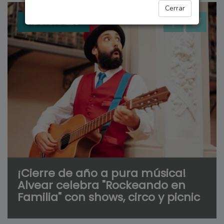
Cerrar
REGIONALES
¡Cierre de año a pura música!
Alvear celebra "Rockeando en
Familia" con shows, circo y picnic