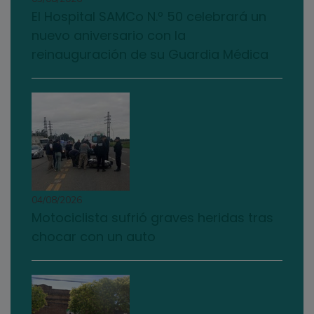
El Hospital SAMCo N.º 50 celebrará un
nuevo aniversario con la
reinauguración de su Guardia Médica
04/08/2026
Motociclista sufrió graves heridas tras
chocar con un auto