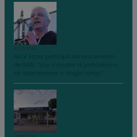
03/08/2026
Nizar Esper participó del lanzamiento
de RAÍS: “Voy a ayudar al justicialismo,
sin aspiraciones a ningún cargo”
03/08/2026