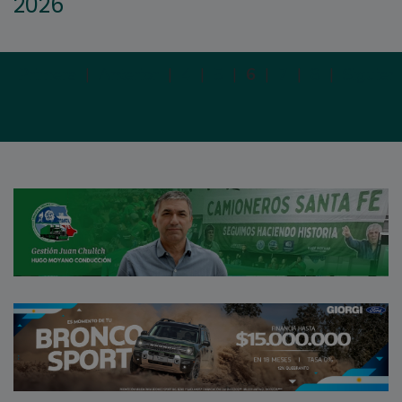
2026
Primera
|
Anterior
|
4
|
5
|
6
|
7
|
8
|
Siguien