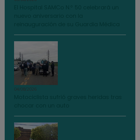
El Hospital SAMCo N.º 50 celebrará un
nuevo aniversario con la
reinauguración de su Guardia Médica
04/08/2026
Motociclista sufrió graves heridas tras
chocar con un auto