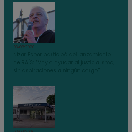
03/08/2026
Nizar Esper participó del lanzamiento
de RAÍS: “Voy a ayudar al justicialismo,
sin aspiraciones a ningún cargo”
03/08/2026