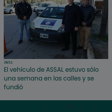
26/11
El vehículo de ASSAL estuvo sólo
una semana en las calles y se
fundió
Primera
|
Anterior
|
6
|
7
|
8
|
9
|
10
|
Siguie