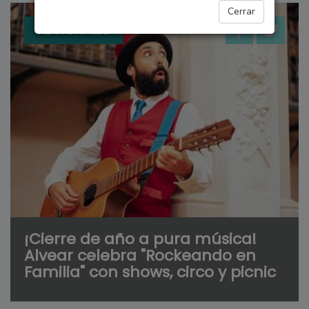
Cerrar
REGIONALES
¡Cierre de año a pura música!
Alvear celebra "Rockeando en
Familia" con shows, circo y picnic