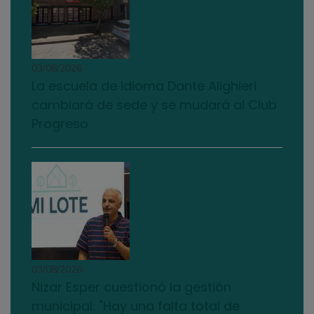
03/08/2026
La escuela de idioma Dante Alighieri
cambiará de sede y se mudará al Club
Progreso
03/08/2026
Nizar Esper cuestionó la gestión
municipal: "Hay una falta total de