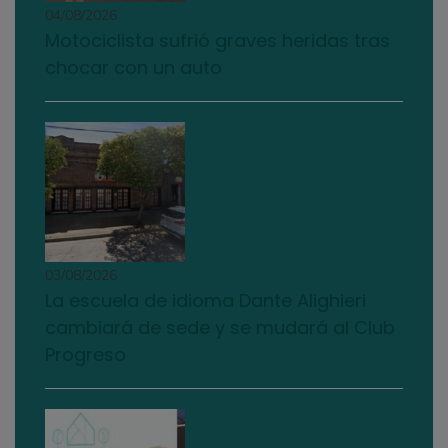
04/08/2026
Motociclista sufrió graves heridas tras
chocar con un auto
03/08/2026
La escuela de idioma Dante Alighieri
cambiará de sede y se mudará al Club
Progreso