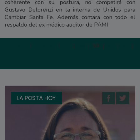
coherente con su postura, no competirá con
Gustavo Delorenzi en la interna de Unidos para
Cambiar Santa Fe. Además contará con todo el
respaldo del ex médico auditor de PAMI
Primera
|
Anterior
|
57
|
58
|
59
|
60
|
61
|
S
LA POSTA HOY