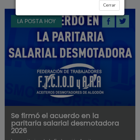
Cerrar
LA POSTA HOY
Se firmó el acuerdo en la
paritaria salarial desmotadora
2026