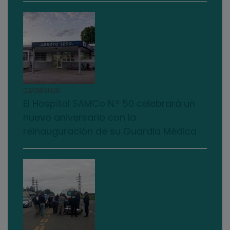
03/08/2026
El Hospital SAMCo N.º 50 celebrará un
nuevo aniversario con la
reinauguración de su Guardia Médica