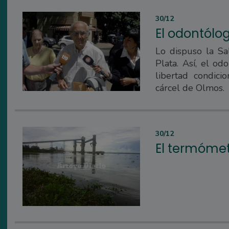
30/12
El odontólo
Lo dispuso la S
Plata. Así, el o
libertad condic
cárcel de Olmos.
30/12
El termómetr