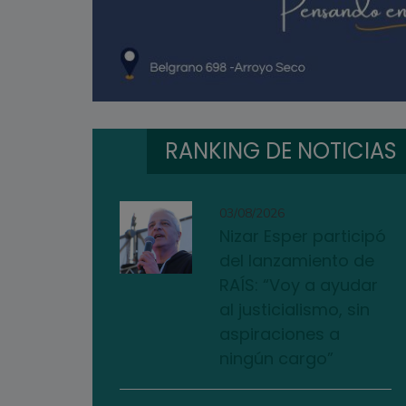
RANKING DE NOTICIAS
03/08/2026
Nizar Esper participó
del lanzamiento de
RAÍS: “Voy a ayudar
al justicialismo, sin
aspiraciones a
ningún cargo”