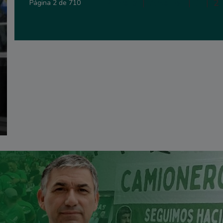
Primera
|
Anterior
|
1
|
2
Página 2 de 710