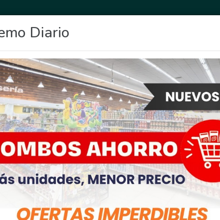
emo Diario
OCIO
DEPORTES
FIGHIERA
GENERAL LAGOS
POLICIALES
RE