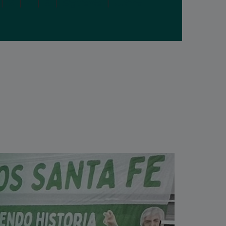
|
3
|
4
|
5
|
Siguiente
|
Última