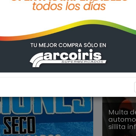
REGION
Multa d
automovi
sillita in