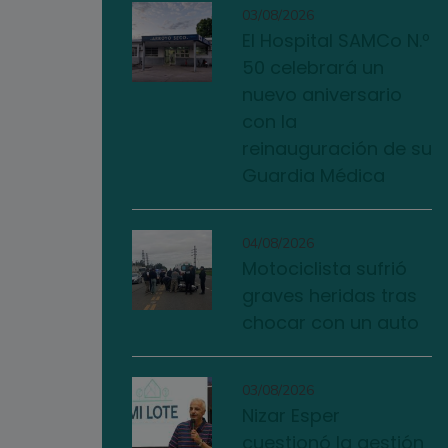
03/08/2026
El Hospital SAMCo N.º
50 celebrará un
nuevo aniversario
con la
reinauguración de su
Guardia Médica
04/08/2026
Motociclista sufrió
graves heridas tras
chocar con un auto
03/08/2026
Nizar Esper
cuestionó la gestión