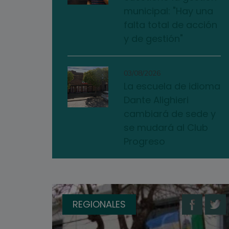
municipal: "Hay una
falta total de acción
y de gestión"
03/08/2026
La escuela de idioma
Dante Alighieri
cambiará de sede y
se mudará al Club
Progreso
REGIONALES