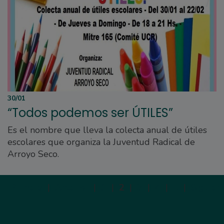
30/01
“Todos podemos ser ÚTILES”
Es el nombre que lleva la colecta anual de útiles
escolares que organiza la Juventud Radical de
Arroyo Seco.
Primera
|
Anterior
|
1
|
2
|
3
|
4
|
5
|
Siguien