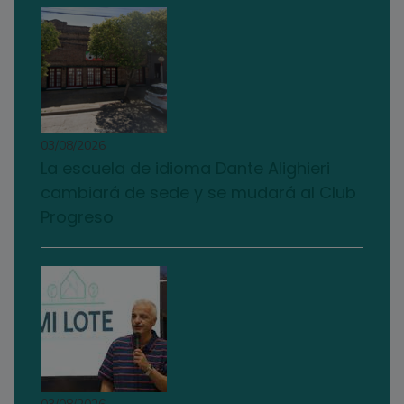
03/08/2026
La escuela de idioma Dante Alighieri
cambiará de sede y se mudará al Club
Progreso