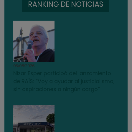
RANKING DE NOTICIAS
03/08/2026
Nizar Esper participó del lanzamiento
de RAÍS: “Voy a ayudar al justicialismo,
sin aspiraciones a ningún cargo”