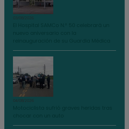
03/08/2026
El Hospital SAMCo N.º 50 celebrará un
nuevo aniversario con la
reinauguración de su Guardia Médica
04/08/2026
Motociclista sufrió graves heridas tras
chocar con un auto