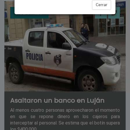
Cerrar
POLICIALES
Asaltaron un banco en Luján
Al menos cuatro personas aprovecharon el momento
en que se repone dinero en los cajeros para
interceptar al personal. Se estima que el botín supera
los $400.000.