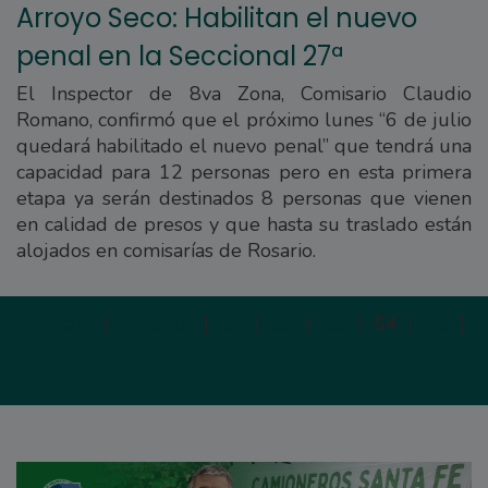
Arroyo Seco: Habilitan el nuevo
penal en la Seccional 27ª
El Inspector de 8va Zona, Comisario Claudio
Romano, confirmó que el próximo lunes “6 de julio
quedará habilitado el nuevo penal” que tendrá una
capacidad para 12 personas pero en esta primera
etapa ya serán destinados 8 personas que vienen
en calidad de presos y que hasta su traslado están
alojados en comisarías de Rosario.
Primera
|
Anterior
|
51
|
52
|
53
|
54
|
55
|
S