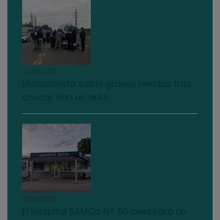
04/08/2026
Motociclista sufrió graves heridas tras
chocar con un auto
03/08/2026
El Hospital SAMCo N.º 50 celebrará un