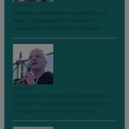
01/08/2026
Di María sorprendió en la práctica de
Boca y protagonizó un emotivo
reencuentro con Leandro Paredes
03/08/2026
Nizar Esper participó del lanzamiento
de RAÍS: “Voy a ayudar al justicialismo,
sin aspiraciones a ningún cargo”