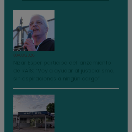
03/08/2026
Nizar Esper participó del lanzamiento
de RAÍS: “Voy a ayudar al justicialismo,
sin aspiraciones a ningún cargo”