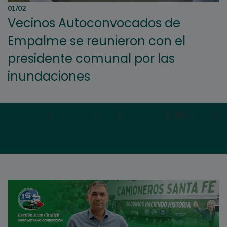
01/02
Vecinos Autoconvocados de
Empalme se reunieron con el
presidente comunal por las
inundaciones
Primera
|
Anterior
|
40
|
41
|
42
|
43
|
44
|
S