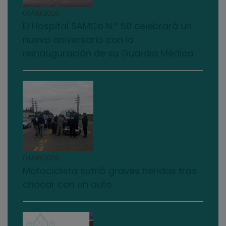
03/08/2026
El Hospital SAMCo N.º 50 celebrará un
nuevo aniversario con la
reinauguración de su Guardia Médica
04/08/2026
Motociclista sufrió graves heridas tras
chocar con un auto