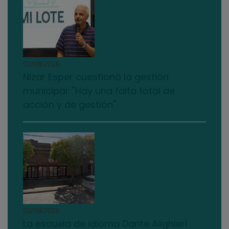
03/08/2026
Nizar Esper cuestionó la gestión
municipal: "Hay una falta total de
acción y de gestión"
03/08/2026
La escuela de idioma Dante Alighieri