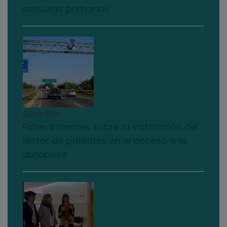
escuelas primarias
05/08/2026
Piden informes sobre la instalación del
lector de patentes en el acceso a la
autopista