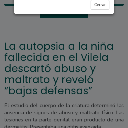
Cerrar
POLICIALES
La autopsia a la niña
fallecida en el Vilela
descartó abuso y
maltrato y reveló
“bajas defensas”
El estudio del cuerpo de la criatura determinó las
ausencia de signos de abuso y maltrato físico. Las
lesiones en la parte genital eran producto de una
dermatitis. Presentaba una otitis avanzada.