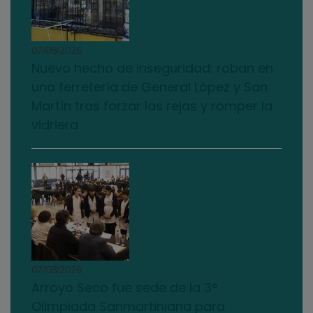
07/08/2026
Nuevo hecho de inseguridad: roban en
una ferretería de General López y San
Martín tras forzar las rejas y romper la
vidriera
07/08/2026
Arroyo Seco fue sede de la 3°
Olimpiada Sanmartiniana para